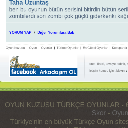
Taha Uzuntaş
ben bu oyunun bütün serisini bitirdin bütün seril
zombilerdi son zombi çok güçlü giderkenki kağı
YORUM YAP
Diğer Yorumlara Bak
/
Oyun Kuzusu
|
Oyun
|
Oyunlar
|
Türkçe Oyunlar
|
En Güzel Oyunlar
|
Kuzuparalı
İstek, öneri, tavsiye, tebrik,
İletişim kutusu için tıklayın.
/
OYUN KUZUSU TÜRKÇE OYUNLAR - 
Skor
-
Oyun
Türkiye'nin en büyük Türkçe Oyun sites