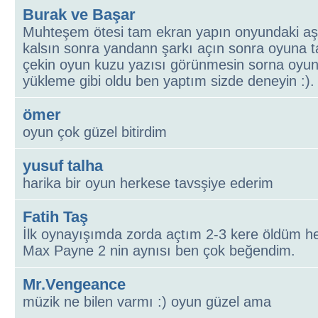
Burak ve Başar
Muhteşem ötesi tam ekran yapın onyundaki aşrkı
kalsın sonra yandann şarkı açın sonra oyuna t
çekin oyun kuzu yazısı görünmesin sorna oyu
yükleme gibi oldu ben yaptım sizde deneyin :). .
ömer
oyun çok güzel bitirdim
yusuf talha
harika bir oyun herkese tavsşiye ederim
Fatih Taş
İlk oynayışımda zorda açtım 2-3 kere öldüm h
Max Payne 2 nin aynısı ben çok beğendim.
Mr.Vengeance
müzik ne bilen varmı :) oyun güzel ama