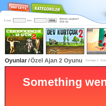
Şifremi unuttum?
E-mail:
Şifre:
ÜYE OL
Oyunlar
Özel Ajan 2 Oyunu
/
Özel Ajan 2 : Öz