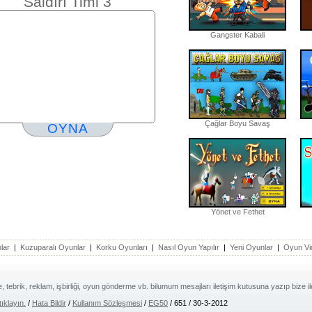
Saldırı Timi 3
Gangster Kabali
Çağlar Boyu Savaş
OYNA
Yönet ve Fethet
lar
|
Kuzuparalı Oyunlar
|
Korku Oyunları
|
Nasıl Oyun Yapılır
|
Yeni Oyunlar
|
Oyun Vi
e, tebrik, reklam, işbirliği, oyun gönderme vb. bilumum mesajları iletişim kutusuna yazıp bize ilet
tıklayın.
/
Hata Bildir
/
Kullanım Sözleşmesi
/
EG50
/ 651 / 30-3-2012