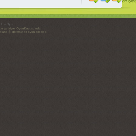
-
Friv Oyun
ale getiriyor. OyunKuzusu'nda
ndığı ücretsiz bir oyun sitesidir.