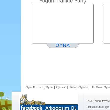
Yoğun Trafikte Yarış
OYNA
Oyun Kuzusu
|
Oyun
|
Oyunlar
|
Türkçe Oyunlar
|
En Güzel Oyun
İstek, öneri, tavsiy
İletişim kutusu için 