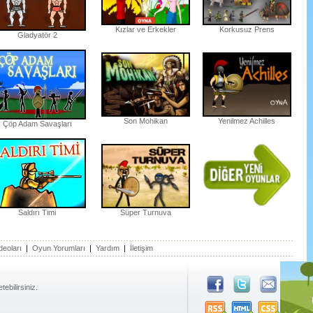
Kızlar ve Erkekler
Korkusuz Prens
Gladyatör 2
Son Mohikan
Yenilmez Achilles
Çöp Adam Savaşları
Saldırı Timi
Süper Turnuva
deoları
|
Oyun Yorumları
|
Yardım
|
İletişim
ebilirsiniz.