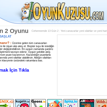
n 2 Oyunu
Cehennemde 13 Gün 2 : Yeni canavarlar yeni silahlar ve yeni har
BAŞLAT
nanır? :
Üzerine gelen tüm canavarları
re ile nişan alıp ateş et. Boşluk tuşu ile istediğin
ör değiştirebilirsin. En uygun zamanda şarjörü
ştirmeni tavsiye ederiz. Uygun şekilde ateş
ürsen puan kazanırsın. Kazandığın puanlarla
ında yeni silahlar alabilirsin. Aldığın silahları
n klavyenin üstündeki rakamlara bas.
ak İçin Tıkla