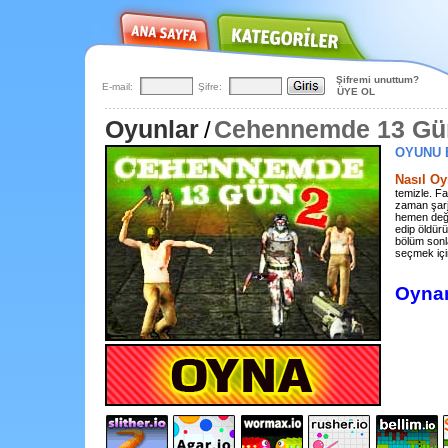
Şifremi unuttum?
E-mail:
Şifre:
ÜYE OL
Oyunlar
Cehennemde 13 Gü
/
OYUNU 
Nasıl Oy
temizle. Fa
zaman şarj
hemen deği
edip öldür
bölüm sonlar
seçmek içi
Oynam