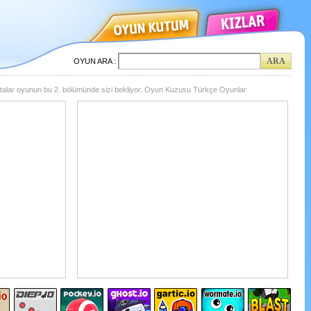
OYUN ARA :
italar oyunun bu 2. bölümünde sizi bekliyor. Oyun Kuzusu Türkçe Oyunlar