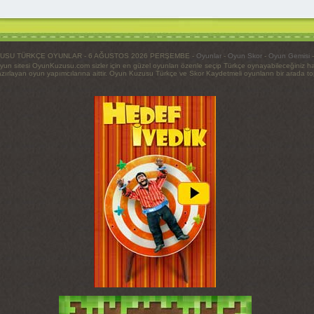
USU TÜRKÇE OYUNLAR - 6 AĞUSTOS 2026 PERŞEMBE -
Oyunlar
-
Oyun Skor
-
Oyun Gemisi
yun sitesi OyunKuzusu.com sizler için en güzel oyunları özenle seçip Türkçe oynayabileceğiniz h
ırlayan oyun yapımcılarına aittir. Oyun Kuzusu Türkçe ve Skor Kaydetmeli oyunların bir arada topla