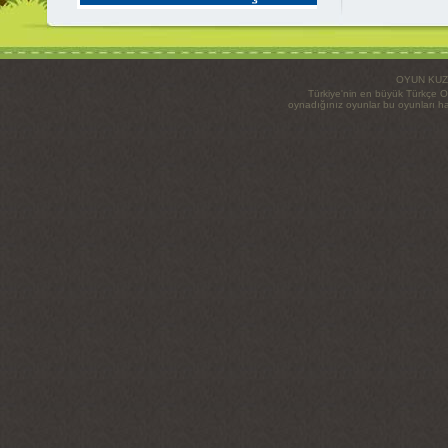
OYUN KUZ
Türkiye'nin en büyük Türkçe O
oynadığınız oyunlar bu oyunları haz