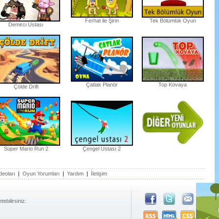
Ferhat ile Şirin
Tek Bölümlük Oyun
Demirci Ustası
Çatlak Planör
Top Kovaya
Çölde Drift
Süper Mario Run 2
Çengel Ustası 2
deoları
|
Oyun Yorumları
|
Yardım
|
İletişim
ebilirsiniz.