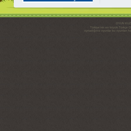
OYUN KUZ
Türkiye'nin en büyük Türkçe O
oynadığınız oyunlar bu oyunları haz