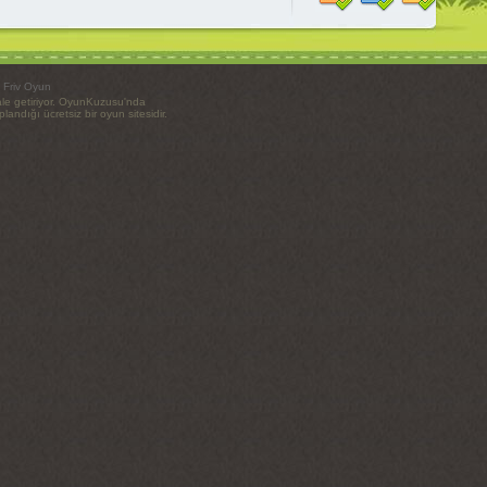
-
Friv Oyun
ale getiriyor. OyunKuzusu'nda
ndığı ücretsiz bir oyun sitesidir.