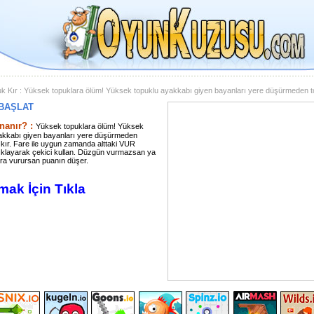
k Kır : Yüksek topuklara ölüm! Yüksek topuklu ayakkabı giyen bayanları yere düşürmeden t
BAŞLAT
nanır? :
Yüksek topuklara ölüm! Yüksek
akkabı giyen bayanları yere düşürmeden
ı kır. Fare ile uygun zamanda alttaki VUR
ıklayarak çekici kullan. Düzgün vurmazsan ya
ra vurursan puanın düşer.
ak İçin Tıkla