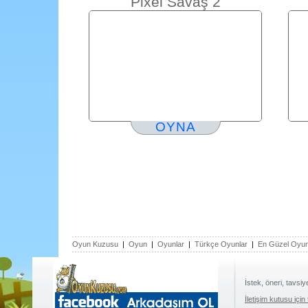
Pixel Savaş 2
OYNA
Oyun Kuzusu
|
Oyun
|
Oyunlar
|
Türkçe Oyunlar
|
En Güzel Oyun
İstek, öneri, tavsiy
İletişim kutusu için 