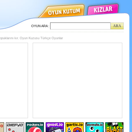
OYUN ARA :
opuklarını kır. Oyun Kuzusu Türkçe Oyunlar