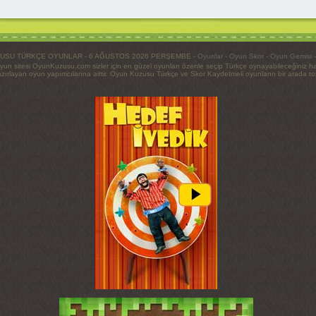
USU TÜRKÇE OYUNLAR - 6 AĞUSTOS 2026 PERŞEMBE -
Oyunlar
-
Oyun Skor
-
Oyun Gemisi
yun sitesi OyunKuzusu.com sizler için en güzel oyunları özenle seçip Türkçe oynayabileceğiniz h
ırlayan oyun yapımcılarına aittir. Oyun Kuzusu Türkçe ve Skor Kaydetmeli oyunların bir arada topla