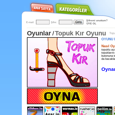
Şifremi unuttum?
E-mail:
Şifre:
ÜYE OL
Oyunlar
Topuk Kır Oyunu
/
Topu
OYUNU 
Nasıl Oy
topuklu ay
topukların
butonuna t
da bacakla
Oynam