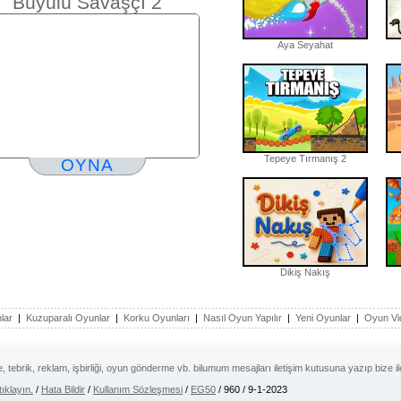
Büyülü Savaşçı 2
Aya Seyahat
Tepeye Tırmanış 2
OYNA
Dikiş Nakış
lar
|
Kuzuparalı Oyunlar
|
Korku Oyunları
|
Nasıl Oyun Yapılır
|
Yeni Oyunlar
|
Oyun Vi
e, tebrik, reklam, işbirliği, oyun gönderme vb. bilumum mesajları iletişim kutusuna yazıp bize ilet
tıklayın.
/
Hata Bildir
/
Kullanım Sözleşmesi
/
EG50
/ 960 / 9-1-2023